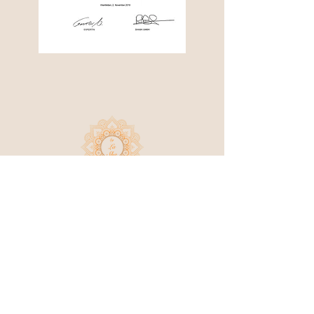
by La Sha Brigitte Slongo |
Poststrasse 3, 8954
Geroldswil
+ 41
79 941 32 60
|
contact@bylasha.ch
UID-Nr. CHE-328.948.775