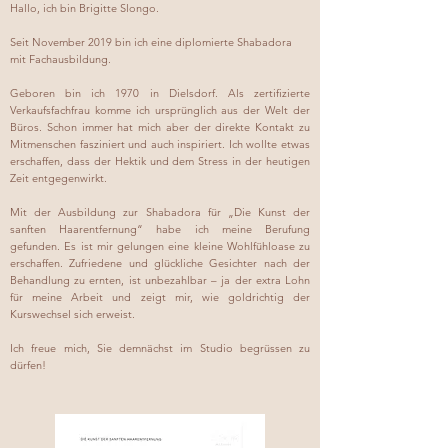
Hallo, ich bin Brigitte Slongo.
Seit November 2019 bin ich eine diplomierte Shabadora
mit Fachausbildung.
Geboren bin ich 1970 in Dielsdorf. Als zertifizierte
Verkaufsfachfrau komme ich ursprünglich aus der Welt der
Büros. Schon immer hat mich aber der direkte Kontakt zu
Mitmenschen fasziniert und auch inspiriert. Ich wollte etwas
erschaffen, dass der Hektik und dem Stress in der heutigen
Zeit entgegenwirkt.
Mit der Ausbildung zur Shabadora für „Die Kunst der
sanften Haarentfernung“ habe ich meine Berufung
gefunden. Es ist mir gelungen eine kleine Wohlfühloase zu
erschaffen. Zufriedene und glückliche Gesichter nach der
Behandlung zu ernten, ist unbezahlbar – ja der extra Lohn
für meine Arbeit und zeigt mir, wie goldrichtig der
Kurswechsel sich erweist.
Ich freue mich, Sie demnächst im Studio begrüssen zu
dürfen!